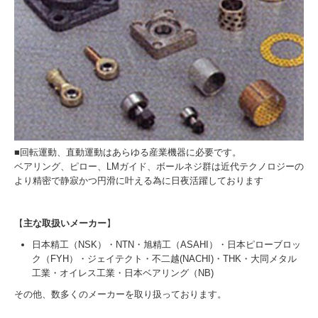
■回転運動、直動運動はあらゆる産業機器に必要です。
ベアリング、ピロー、LMガイド、ボールネジ群は近代テクノロジーの
より精密で静寂かつ円滑に叶える為に日夜活躍しております
【
主な取扱いメーカー
】
日本精工（NSK）・NTN・旭精工（ASAHI）・日本ピローブロッ
ク（FYH）・ジェイテクト・不二越(NACHI)・THK・大同メタル
工業・オイレス工業・日本ベアリング（NB)
その他、数多くのメーカーを取り扱っております。