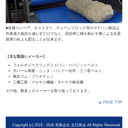
■各種コンベア、キャスター、チェーンブロック等のマテハン製品は
作業者の負担を減らすだけでなく、高効率に物を動かす事による生産
能率の向上も図ることが出来ます。
【
主な取扱いメーカー
】
フォルボジークリングジャパン・ハバジットベルト
ポバール興業・ニッタ・バンドー化学・三ツ星ベルト
横浜ゴム・ブリヂストン
三機工業・マルヤス機械・オークラ輸送機
その他、数多くのメーカーを取り扱っております。
▲ PAGE TOP
Copyright (c) 2015 - 2026 有限会社 北日商会 All Rights Reserved.