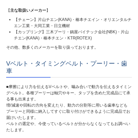
【
主な取扱いメーカー
】
【チェーン】片山チエン(KANA)・椿本チエイン・オリエンタルチ
エン工業・大同工業・日立機材
【カップリング】三木プーリ・鍋屋バイテック会社(NBK)・片山
チエン(KANA)・椿本チエン・KTR(ROTEX)
その他、数多くのメーカーを取り扱っております。
Vベルト・タイミングベルト・プーリー・歯
車
■摩擦により力を伝えるVベルトや、噛み合いで動力を伝えるタイミン
グベルト。各種プーリーは軸穴やキー、タップを含めた完成品にて承
る事も出来ます。
増/減速や回転の方向を変えたり、動力の分割等に用いる歯車なども
プーリーと同様に納入してすぐに取り付けができるように完成品でお
届けいたします。
ベルトの選定や、今使っているベルトが分からなくなってもお調べい
たします。