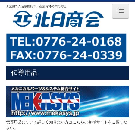
工業用ゴム合成樹脂等、産業資材の専門商社
HOME
ご挨拶
会社案内
工業用ゴム製品
伝導用品
合成樹脂製品
伝導用品
保温材料
伝導用品について詳しく知りたい方はこちらの参考サイトをご覧くだ
フェルト・不織布
さい。