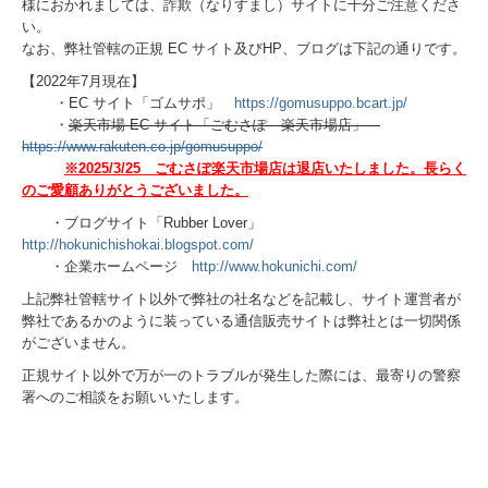
様におかれましては、詐欺（なりすまし）サイトに十分ご注意くださ
い。
なお、弊社管轄の正規 EC サイト及びHP、ブログは下記の通りです。
【2022年7月現在】
・EC サイト「ゴムサポ」
https://gomusuppo.bcart.jp/
・
楽天市場 EC サイト「ごむさぽ 楽天市場店」
https://www.rakuten.co.jp/gomusuppo/
※2025/3/25 ごむさぽ楽天市場店は退店いたしました。長らく
のご愛顧ありがとうございました。
・ブログサイト「Rubber Lover」
http://hokunichishokai.blogspot.com/
・企業ホームページ
http://www.hokunichi.com/
上記弊社管轄サイト以外で弊社の社名などを記載し、サイト運営者が
弊社であるかのように装っている通信販売サイトは弊社とは一切関係
がございません。
正規サイト以外で万が一のトラブルが発生した際には、最寄りの警察
署へのご相談をお願いいたします。