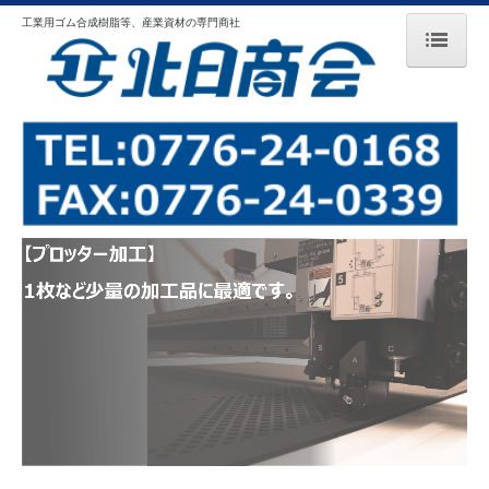
工業用ゴム合成樹脂等、産業資材の専門商社
HOME
ご挨拶
会社案内
工業用ゴム製品
合成樹脂製品
伝導用品
保温材料
フェルト・不織布