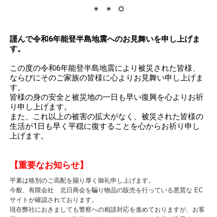
納品までの流れ
お困り事解決
謹んで令和6年能登半島地震へのお見舞いを申し上げま
交通案内
す。
この度の令和6年能登半島地震により被災された皆様、
リンク集
ならびにそのご家族の皆様に心よりお見舞い申し上げま
す。
お問合せ
皆様の身の安全と被災地の一日も早い復興を心よりお祈
り申し上げます。
個人情報保護方針
また、これ以上の被害の拡大がなく、被災された皆様の
生活が1日も早く平穏に復することを心からお祈り申し
上げます。
【重要なお知らせ】
平素は格別のご高配を賜り厚く御礼申し上げます。
今般、有限会社 北日商会を騙り物品の販売を行っている悪質な EC
サイトが確認されております。
現在弊社におきましても警察への相談対応を進めておりますが、お客